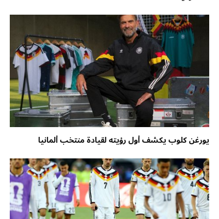
يورغن كلوب يكشف أول رؤيته لقيادة منتخب ألمانيا