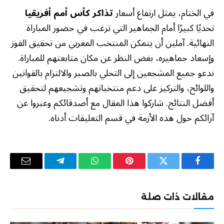
في الختام، يمثل ارتفاع أسعار
تذاكر كأس أمم أفريقيا
تحديًا كبيرًا أمام الجماهير التي ترغب في حضور المباراة
النهائية. آملين أن يتمكن المنتخب المغربي من تحقيق الفوز
وإسعاد جماهيره، بغض النظر عن مكان متابعتهم للمباراة.
ندعو جميع المشجعين إلى التحلي بالصبر والالتزام بالقوانين
واللوائح، والتركيز على دعم منتخباتهم وتشجيعهم لتحقيق
أفضل النتائج. شاركوا هذا المقال مع أصدقائكم وعبروا عن
آرائكم حول هذه الأزمة في قسم التعليقات أدناه.
فيسبوك
تويتر
بينتيريست
واتساب
تيلقرام
البريد
الإلكترو
مقالات ذات صلة