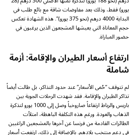
درهم (نحو 188 يورو) لتذكرة ثمنها الأصلي 300 درهم (28
يورو) فقط، وذلك بعد مفاوضات شاقة مع بائع طلب في
البداية 4000 درهم (نحو 375 يورو)”. هذه الشهادة تعكس
حجم المعاناة التي يعيشها المشجعون الذين يرغبون في
حضور المباراة.
ارتفاع أسعار الطيران والإقامة: أزمة
شاملة
لم تتوقف “حُمى الأسعار” عند حدود التذاكر، بل طالت أيضاً
تذاكر الطيران والإقامة. فقد شهدت الرحلات الجوية بين
باريس والرباط ارتفاعاً صاروخياً وصل إلى 1000 يورو لتذكرة
الذهاب والعودة. ورغم هذه التكلفة الباهظة، امتلأت
الطائرات القادمة من فرنسا عن آخرها بالمشجعين الراغبين
في دعم منتخب بلادهم. بالإضافة إلى ذلك، ارتفعت أسعار