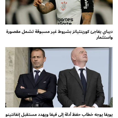
ديباي يفاجئ كورينثيانز بشروط غير مسبوقة تشمل مقصورة
واستثمار
يويفا يوجه خطاب حفظ أدلة إلى فيفا ويهدد مستقبل إنفانتينو