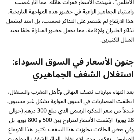
الأطلس”، شهدت الأسعار قفزات هائلة، مما أثار غضب
واستياء الجماهير الراغبة في حضور هذه المواجهة التاريخية.
هذا الارتفاع لم يقتصر على التذاكر فحسب، بل امتد ليشمل
تذاكر الطيران والإقامة، مما يجعل حضور المباراة حلمًا بعيد
المنال للكثيرين.
جنون الأسعار في السوق السوداء:
استغلال الشغف الجماهيري
بعد انتهاء مباريات نصف النهائي وتأهل المغرب والسنغال،
انطلقت المضاربات في السوق الموازية بشكل غير مسبوق.
فبدلاً من سعر التذكرة الرسمي الذي يبلغ 300 درهم (حوالي
28 يورو)، ارتفعت الأسعار لتتراوح بين 500 و 800 يورو، بل
وفي بعض الحالات تجاوزت هذا السقف بكثير. هذا الارتفاع
الصاروخي يعكس مدى الاستغلال الجائر للشغف الجماهيري