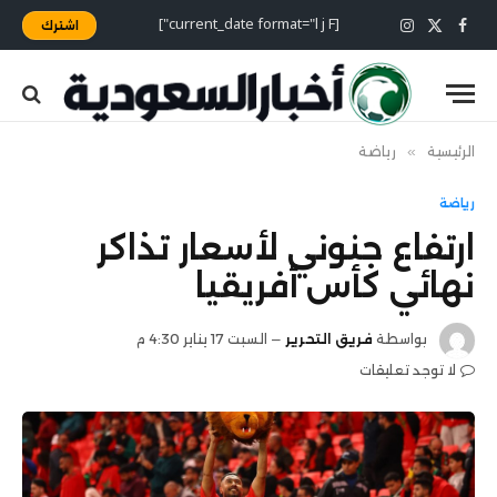
[current_date format="l j F"]
اشترك
X
فيسبوك
الانستغرام
(Twitter)
الرئيسية
»
رياضة
رياضة
ارتفاع جنوني لأسعار تذاكر
نهائي كأس أفريقيا
بواسطة
فريق التحرير
السبت 17 يناير 4:30 م
لا توجد تعليقات