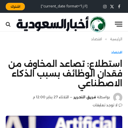
[current_date format="l j F"]
اشترك
X
فيسبوك
الانستغرام
(Twitter)
الرئيسية
»
اقتصاد
اقتصاد
استطلاع: تصاعد المخاوف من
فقدان الوظائف بسبب الذكاء
الاصطناعي
بواسطة
فريق التحرير
الثلاثاء 27 يناير 12:00 م
لا توجد تعليقات