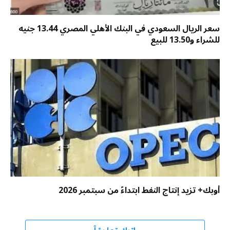
سعر الريال السعودي في البنك الأهلي المصري 13.44 جنيه
للشراء و13.50 للبيع
أوبك+ تزيد إنتاج النفط ابتداءً من سبتمبر 2026