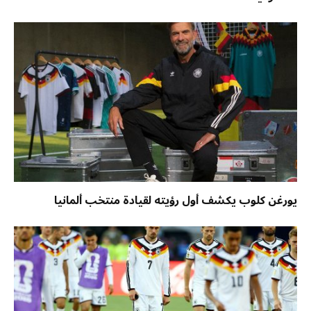
يورغن كلوب يكشف أول رؤيته لقيادة منتخب ألمانيا