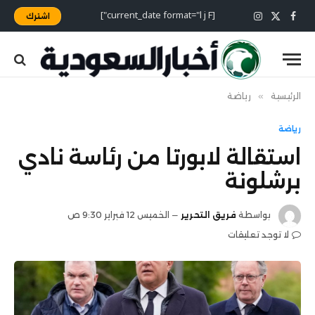
[current_date format="l j F"]
اشترك
X
فيسبوك
الانستغرام
(Twitter)
الرئيسية
»
رياضة
رياضة
استقالة لابورتا من رئاسة نادي
برشلونة
بواسطة
فريق التحرير
الخميس 12 فبراير 9:30 ص
لا توجد تعليقات