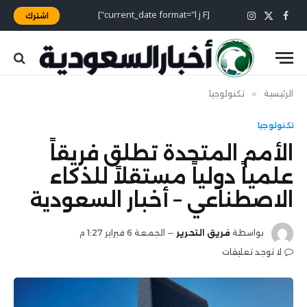
[current_date format="l j F"]
اشترك
X
فيسبوك
الانستغرام
(Twitter)
الرئيسية
»
تكنولوجيا
تكنولوجيا
الأمم المتحدة تطلق فريقاً
علمياً دولياً مستقلاً للذكاء
الاصطناعي – أخبار السعودية
بواسطة
فريق التحرير
الجمعة 6 فبراير 1:27 م
لا توجد تعليقات