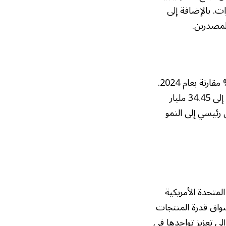
ت. بالإضافة إلى
لمصدرين.
بلغت قيمة الواردات المصرية خلال عام 2025 حوالي 83.01 مليار دولار، بزيادة قدرها 5% مقارنة بعام 2024.
على الرغم من زيادة الواردات، إلا أن العجز في الميزان التجاري انخفض بنسبة 9% ليصل إلى 34.45 مليار
 رئيسي إلى النمو
المتحدة الأمريكية
سواق قدرة المنتجات
ى تعزيز تواجدها في