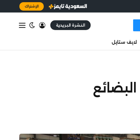
الإشتراك
النشرة البريدية
لايف ستايل
البضائع