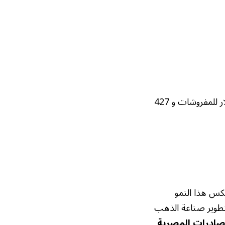
سجلت صادرات بقيمة 1.065 مليار دولار (638 مليون دولار للمفروشات و 427
جاح خاصة، حيث شهدت صادراته زيادة كبيرة خلال عام 2025. يعكس هذا النمو
 لتطوير صناعة الذهب
صادرات المصرية