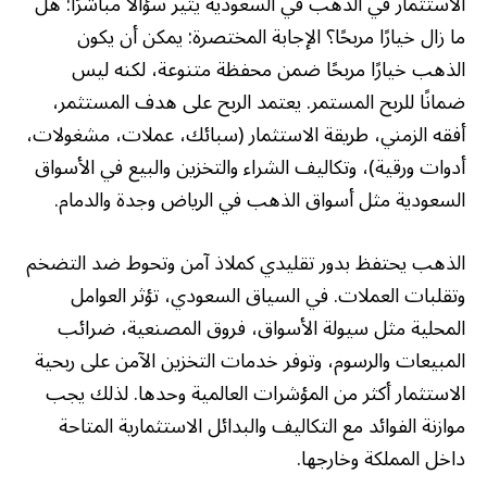
الاستثمار في الذهب في السعودية يثير سؤالًا مباشرًا: هل
ما زال خيارًا مربحًا؟ الإجابة المختصرة: يمكن أن يكون
الذهب خيارًا مربحًا ضمن محفظة متنوعة، لكنه ليس
ضمانًا للربح المستمر. يعتمد الربح على هدف المستثمر،
أفقه الزمني، طريقة الاستثمار (سبائك، عملات، مشغولات،
أدوات ورقية)، وتكاليف الشراء والتخزين والبيع في الأسواق
السعودية مثل أسواق الذهب في الرياض وجدة والدمام.
الذهب يحتفظ بدور تقليدي كملاذ آمن وتحوط ضد التضخم
وتقلبات العملات. في السياق السعودي، تؤثر العوامل
المحلية مثل سيولة الأسواق، فروق المصنعية، ضرائب
المبيعات والرسوم، وتوفر خدمات التخزين الآمن على ربحية
الاستثمار أكثر من المؤشرات العالمية وحدها. لذلك يجب
موازنة الفوائد مع التكاليف والبدائل الاستثمارية المتاحة
داخل المملكة وخارجها.