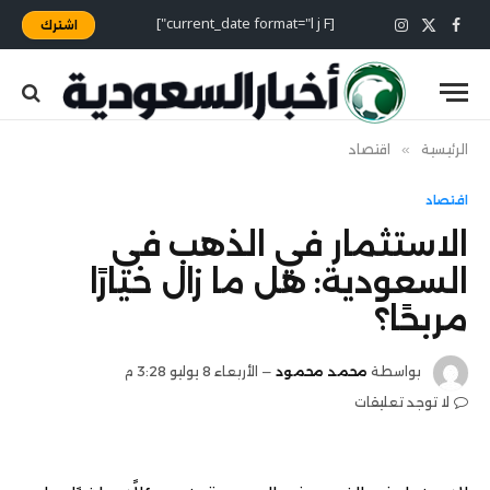
[current_date format="l j F"]
اشترك
X
فيسبوك
الانستغرام
(Twitter)
الرئيسية
»
اقتصاد
اقتصاد
الاستثمار في الذهب في
السعودية: هل ما زال خيارًا
مربحًا؟
بواسطة
محمد محمود
الأربعاء 8 يوليو 3:28 م
لا توجد تعليقات