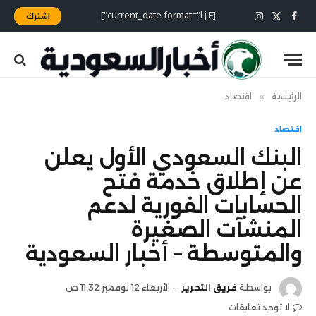
[current_date format="l j F"]
اشترك
X
فيسبوك
الانستغرام
(Twitter)
الرئيسية
»
اقتصاد
اقتصاد
البنك السعودي الأول يعلن
عن إطلاق خدمة فتح
الحسابات الفورية لدعم
المنشآت الصغيرة
والمتوسطة – أخبار السعودية
بواسطة
فريق التحرير
الأربعاء 12 نوفمبر 11:32 ص
لا توجد تعليقات