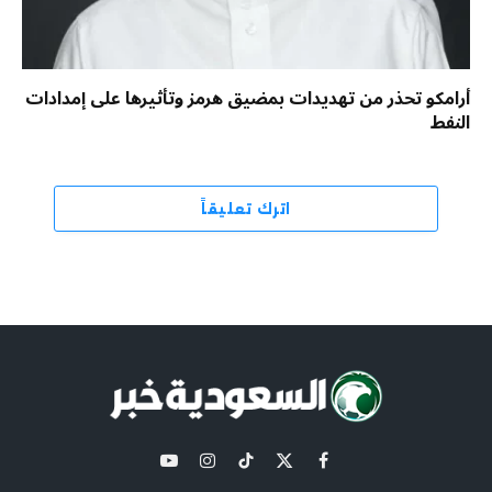
أرامكو تحذر من تهديدات بمضيق هرمز وتأثيرها على إمدادات
النفط
اترك تعليقاً
X
فيسبوك
تيكتوك
الانستغرام
يوتيوب