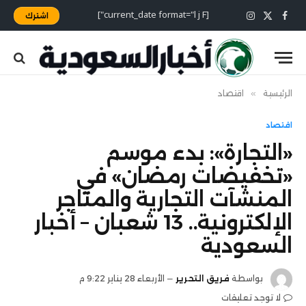
[current_date format="l j F"]
اشترك
X
فيسبوك
الانستغرام
(Twitter)
الرئيسية
»
اقتصاد
اقتصاد
«التجارة»: بدء موسم
«تخفيضات رمضان» في
المنشآت التجارية والمتاجر
الإلكترونية.. 13 شعبان – أخبار
السعودية
بواسطة
فريق التحرير
الأربعاء 28 يناير 9:22 م
لا توجد تعليقات