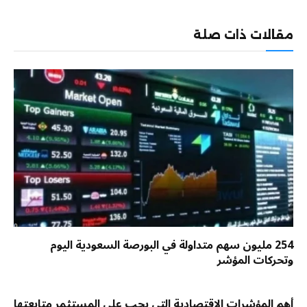
الإلكترو
مقالات ذات صلة
254 مليون سهم متداولة في البورصة السعودية اليوم
وتحركات المؤشر
أهم المؤشرات الاقتصادية التي يجب على المستثمر متابعتها