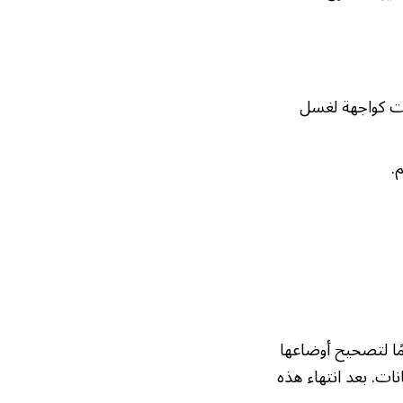
ات كواجهة لغسل
.
جارة الدكتور ماجد القصبي قرارًا يمنح الشركات والمنشآت مهلة لمدة 30 يومًا لتصحيح أوضاعها
نات. بعد انتهاء هذه