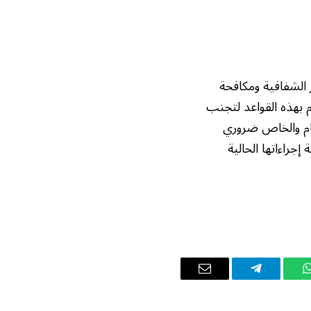
الشفافية ومكافحة
م بهذه القواعد لتجنب
عام والخاص ضروري
راءاتها الحالية
واتساب
تيلقرام
البريد
الإلكتروني