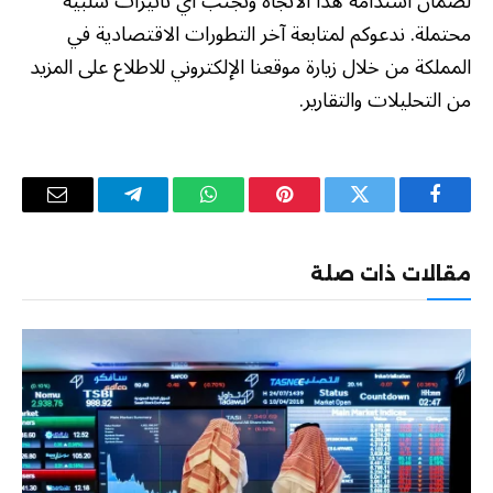
لضمان استدامة هذا الاتجاه وتجنب أي تأثيرات سلبية
محتملة. ندعوكم لمتابعة آخر التطورات الاقتصادية في
المملكة من خلال زيارة موقعنا الإلكتروني للاطلاع على المزيد
من التحليلات والتقارير.
فيسبوك
تويتر
بينتيريست
واتساب
تيلقرام
البريد
الإلكترو
مقالات ذات صلة