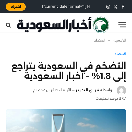
[current_date format="l j F"]
اشترك
X
فيسبوك
الانستغرام
(Twitter)
الرئيسية
»
اقتصاد
اقتصاد
التضخم في السعودية يتراجع
إلى 1.8% – أخبار السعودية
بواسطة
فريق التحرير
الأربعاء 15 أبريل 12:52 م
لا توجد تعليقات