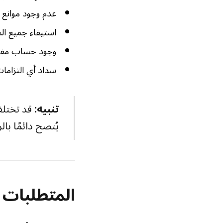
عدم وجود موانع ن
استيفاء جميع الم
وجود حساب مفعل 
سداد أي التزاما
تنبيه:
قد تختلف
يُنصح دائمًا با
المتطلبات ا