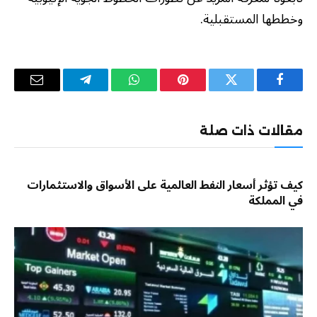
وخططها المستقبلية.
فيسبوك
تويتر
بينتيريست
واتساب
تيلقرام
البريد
الإلكترو
مقالات ذات صلة
كيف تؤثر أسعار النفط العالمية على الأسواق والاستثمارات
في المملكة