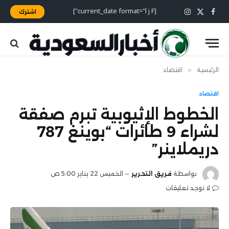
[current_date format="l j F"]
اشترك
X
فيسبوك
الانستغرام
(Twitter)
الرئيسية
»
اقتصاد
اقتصاد
الخطوط الإثيوبية تبرم صفقة
لشراء 9 طائرات “بوينغ 787
دريملاينر”
بواسطة
فريق التحرير
الخميس 22 يناير 5:00 ص
لا توجد تعليقات