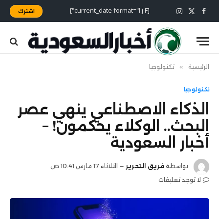
[current_date format="l j F"]
اشترك
X
فيسبوك
الانستغرام
(Twitter)
الرئيسية
»
تكنولوجيا
تكنولوجيا
الذكاء الاصطناعي ينهي عصر
البحث.. الوكلاء يحكمون! –
أخبار السعودية
بواسطة
فريق التحرير
الثلاثاء 17 مارس 10:41 ص
لا توجد تعليقات