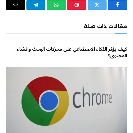
فيسبوك
تويتر
بينتيريست
واتساب
تيلقرام
البريد
الإلكترو
مقالات ذات صلة
كيف يؤثر الذكاء الاصطناعي على محركات البحث وإنشاء
المحتوى؟