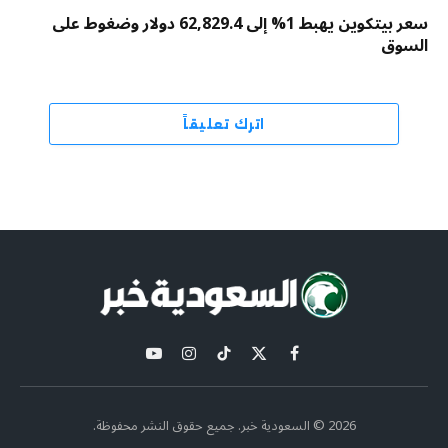
سعر بيتكوين يهبط 1% إلى 62,829.4 دولار وضغوط على
السوق
اترك تعليقاً
X
فيسبوك
تيكتوك
الانستغرام
يوتيوب
(Twitter)
2026 © السعودية خبر. جميع حقوق النشر محفوظة.