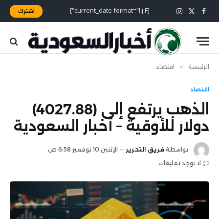
[current_date format="l j F"]
اشترك
X
فيسبوك
الانستغرام
(Twitter)
الرئيسية
»
اقتصاد
اقتصاد
الذهب يرتفع إلى (4027.88)
دولار للأوقية – أخبار السعودية
بواسطة
فريق التحرير
الإثنين 10 نوفمبر 6:58 ص
لا توجد تعليقات