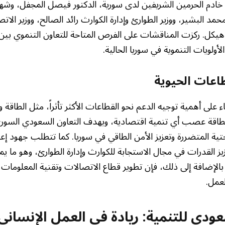
 خادم الحرمين الشريفين لدى سورية، الدكتور فيصل المجفل، وش
مد البشير، ووزير الطوارئ وإدارة الكوارث رائد الصالح، ووزير الات
هيكل. ركزت المناقشات على الفرص المتاحة للتعاون التنموي بين 
لأولويات التنموية في سوريا الحالية.
طاعات الحيوية
ء على أهمية توجيه الدعم نحو القطاعات الأكثر تأثراً، مثل الطاقة و
لطاقة عصب أي تنمية اقتصادية، ويهدف التعاون السعودي السوري
حتية المتضررة وتعزيز الأمن الطاقي في سوريا. كما تتطلب جهود إعاد
 القدرات في مجال الاستجابة للكوارث وإدارة الطوارئ، وهو ما يمث
 بالإضافة إلى ذلك، فإن تطوير قطاع الاتصالات وتقنية المعلومات يع
لعمل.
دي للتنمية: ريادة في العمل الإنساني