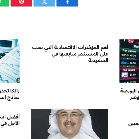
فيسبوك
تويتر
بينتيريست
أهم المؤشرات الاقتصادية التي يجب
على المستثمر متابعتها في
السعودية
 البورصة
زاتكا تحذ
ؤشر
نماذج استق
أفضل است
لخمس
الأجل في