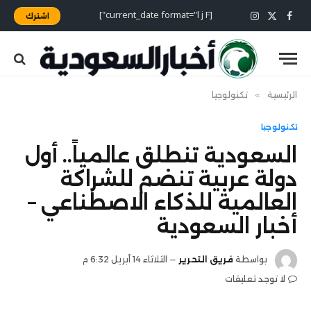
[current_date format="l j F"]
اشترك
X
فيسبوك
الانستغرام
(Twitter)
الرئيسية
»
تكنولوجيا
تكنولوجيا
السعودية تنطلق عالمياً.. أول
دولة عربية تنضم للشراكة
العالمية للذكاء الاصطناعي –
أخبار السعودية
بواسطة
فريق التحرير
الثلاثاء 14 أبريل 6:32 م
لا توجد تعليقات