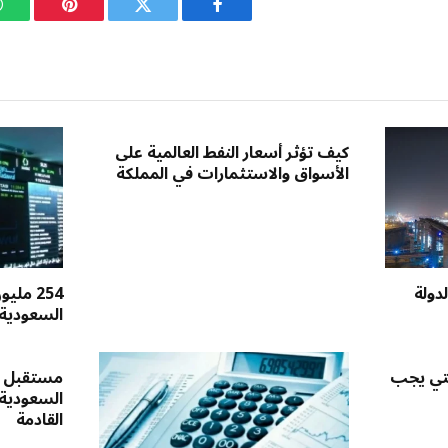
فيسبوك
تويتر
بينتيريست
كيف تؤثر أسعار النفط العالمية على
الأسواق والاستثمارات في المملكة
دولة
254 مل
السعودية 
لتي يجب
مستقبل س
السعودية
القادمة