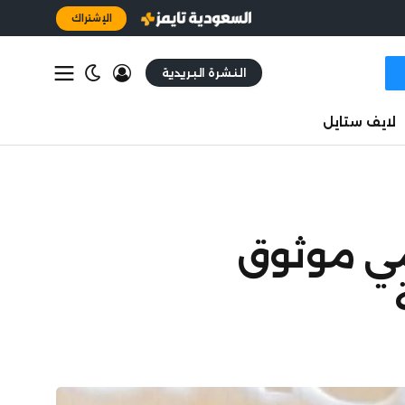
الإشتراك
النشرة البريدية
لايف ستايل
مي موثوق