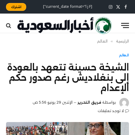
[current_date format="l j F"]
اشترك
X
فيسبوك
الانستغرام
(Twitter)
الرئيسية
»
العالم
العالم
الشيخة حسينة تتعهد بالعودة
إلى بنغلاديش رغم صدور حكم
الإعدام
بواسطة
فريق التحرير
الإثنين 29 يونيو 5:56 ص
لا توجد تعليقات