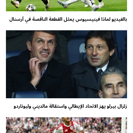
بالفيديو لماذا فينيسيوس يمثل القطعة الناقصة في أرسنال
زلزال بيرلو يهز الاتحاد الإيطالي واستقالة مالديني وليوناردو