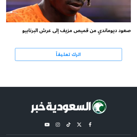
صعود ديوماندي من قميص مزيف إلى عرش البرنابيو
اترك تعليقاً
X
فيسبوك
تيكتوك
الانستغرام
يوتيوب
(Twitter)