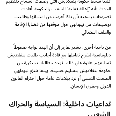
علنياً سخط حكومة بنغلاديش التي وصفت السماح بتنظيم
الحدث بأنه “إهانة فعلية” للشعب والحكومة. أفادت
تصريحات رسمية بأن داكا أعربت عن استيائها وطالبت
توضيحات من نيودلهي حول موقفها من قضايا الإقامة
والملف القضائي.
من ناحية أخرى، تشير تقارير إلى أن الهند تواجه ضغوطاً
دبلوماسية لشرح تعاملها مع قادة أجانب طلبت بنغلاديش
تسليمهم. علاوة على ذلك، توجد مطالبات متكررة من
حكومة بنغلاديش بتسليم حسينة، بينما تلتزم نيودلهي
الصمت النسبي أو ترد ببلاغات عامة حول احترام القانون
الدولي وحقوق الإنسان.
تداعيات داخلية: السياسة والحراك
الشعبي