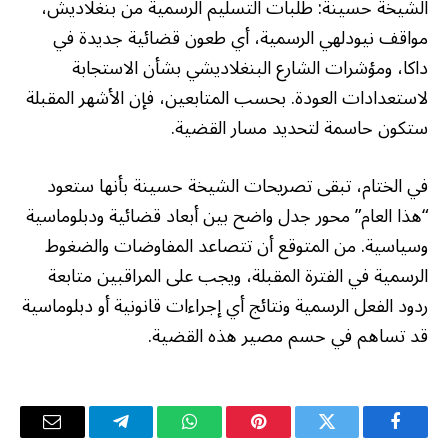
الشيخة حسينة: طلبات التسليم الرسمية من بنغلاديش،
مواقف نيودلهي الرسمية، أي طعون قضائية جديدة في
داكا، ومؤشرات الشارع البنغلاديشي بشأن الاستجابة
لاستعدادات العودة. بحسب المتابعين، فإن الأشهر المقبلة
ستكون حاسمة لتحديد مسار القضية.
في الختام، تبقى تصريحات الشيخة حسينة بأنها ستعود
“هذا العام” محور جدل واضح بين أبعاد قضائية ودبلوماسية
وسياسية. من المتوقع أن تتصاعد المفاوضات والضغوط
الرسمية في الفترة المقبلة، ويجب على المراقبين متابعة
ردود الفعل الرسمية ونتائج أي إجراءات قانونية أو دبلوماسية
قد تساهم في حسم مصير هذه القضية.
فيسبوك
تويتر
بينتيريست
واتساب
تيلقرام
البريد