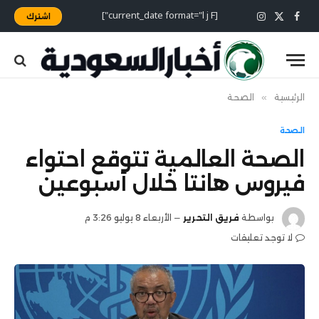
[current_date format="l j F"]
اشترك
X
فيسبوك
الانستغرام
(Twitter)
الرئيسية
»
الصحة
الصحة
الصحة العالمية تتوقع احتواء
فيروس هانتا خلال أسبوعين
بواسطة
فريق التحرير
الأربعاء 8 يوليو 3:26 م
لا توجد تعليقات