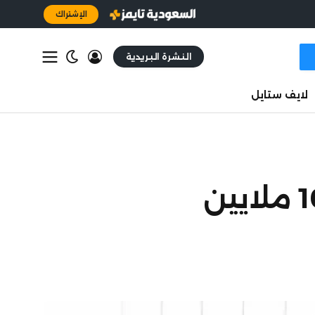
الإشتراك
النشرة البريدية
لايف ستايل
«الطاقة الدولية»: دول الخليج خفّضت إنتاجها 10 ملايين