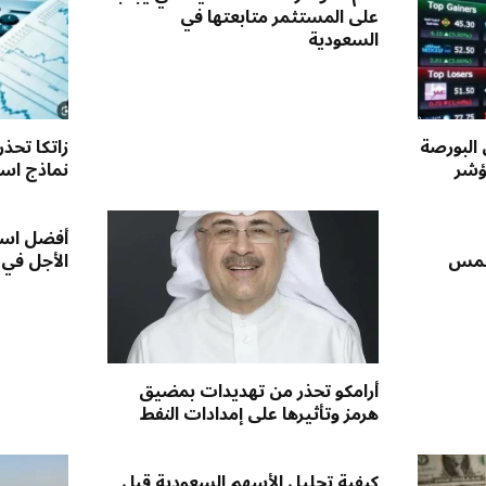
على المستثمر متابعتها في
السعودية
 البورصة
زاتكا تحذ
ؤشر
نماذج استق
أفضل است
لخمس
الأجل في
أرامكو تحذر من تهديدات بمضيق
هرمز وتأثيرها على إمدادات النفط
كيفية تحليل الأسهم السعودية قبل