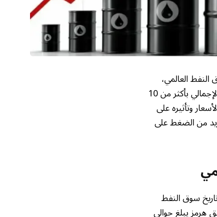
النفط العالمي،
حيث أشارت وكالة الطاقة الدولية (IEA) إلى أن دول الخليج قد خفضت إنتاجها النفطي الإجمالي بأكثر من 10
أسعار وتأثيره على
زيد من الضغط على
مي
اريخ سوق النفط
ق هرمز يبلغ حوالي