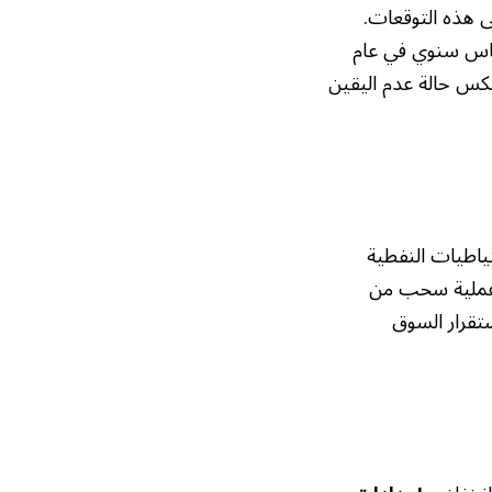
ى هذه التوقعات.
640 ألف برميل يومياً على أساس سنوي في عام
لتعديل يعكس حالة عدم اليقين
ب 400 مليون برميل من الاحتياطيات النفطية
 عملية سحب من
ستقرار السوق