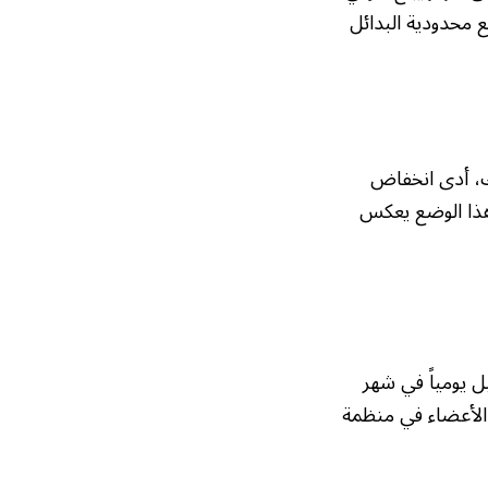
ع محدودية البدائل
ك، أدى انخفاض
 هذا الوضع يعكس
معروض العالمي من النفط بمقدار 8 ملايين برميل يومياً في شهر
 الأعضاء في منظمة