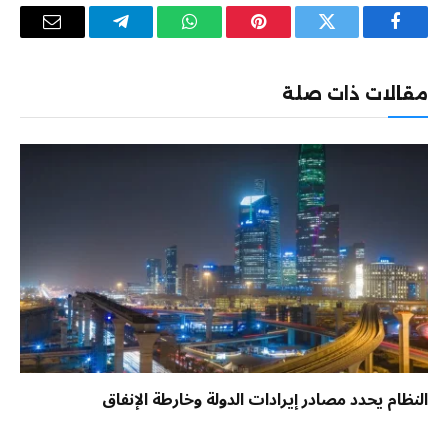
فيسبوك
تويتر
بينتيريست
واتساب
تيلقرام
البريد
الإلكترو
مقالات ذات صلة
النظام يحدد مصادر إيرادات الدولة وخارطة الإنفاق