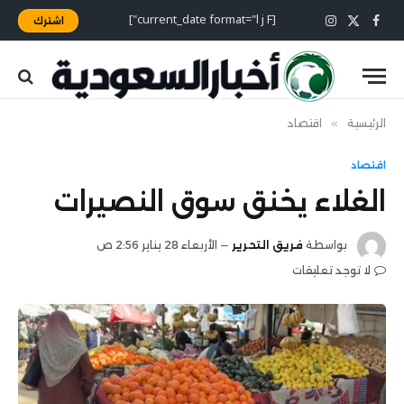
[current_date format="l j F"]
اشترك
X
فيسبوك
الانستغرام
(Twitter)
الرئيسية
»
اقتصاد
اقتصاد
الغلاء يخنق سوق النصيرات
بواسطة
فريق التحرير
الأربعاء 28 يناير 2:56 ص
لا توجد تعليقات