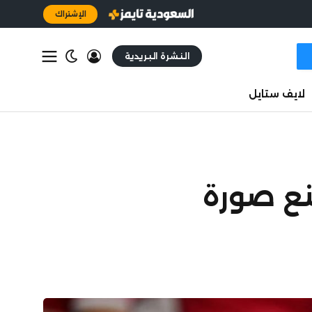
الإشتراك
النشرة البريدية
لايف ستايل
نع صورة