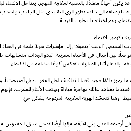
د يكون أحيانًا معقدًا. بالنسبة لمغاربة المهجر، يتداخل الانتماء لبل
ينية. بالإضافة إلى ذلك، يظهر الزي التقليدي مثل الجلباب والحجاب
لانتماء، رغم اختلاف التجارب الفردية.
يف كرموز للانتماء
اب المسمى “الزيف” يتحولان إلى مؤشرات هوية بليغة في الحياة ال
وتواصلًا بين أجيال. في الأحياء المغربية، تبدو الجدات متشابهات ظا
ة، والدعاء أثناء المباريات تعكس أنواعًا مختلفة من الانتماء.
ذه الرموز دائمًا مجرد قضايا ثقافية داخل المغرب؛ بل أصبحت أد
. فعندما تشاهد عائلة مهاجرة مباراة ويهتف الأبناء للمغرب، فإنهم
ط، وهنا تتجسّد الهوية المغربية المزدوجة بشكل حيّ.
اص
 على أرصفة المدن وفي الأزقة، فإنها أيضًا تدخل منازل المغتربين. 