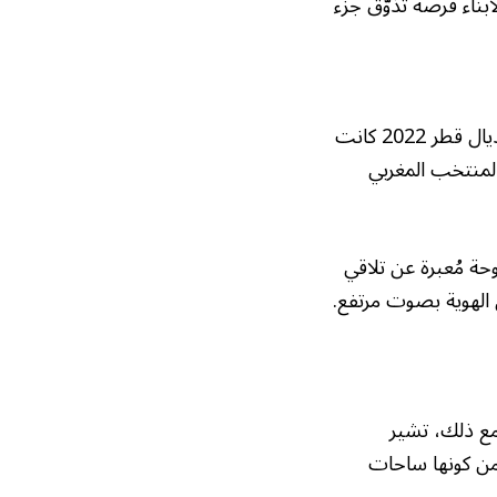
بناء فرصة تذوُّق جزء
كرة القدم لعبت دورًا مركزيًا في صوغ ومراجعة الانتماءات. مباراة المغرب وفرنسا في مونديال قطر 2022 كانت
المنتخب المغربي
حة مُعبرة عن تلاقي
 الهوية بصوت مرتفع.
مع ذلك، تشير
ً من كونها ساحات