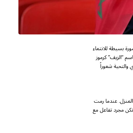
رة بسيطة للانتماء
سم “الزيف” كرموز
 والتحية شعوراً
والمنزل. عندما رمت
تكن مجرد تفاعل مع