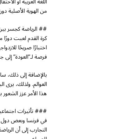
اللغة العربية أو الاحت
من الهوية الأصلية دون 
## الرياضة كجسر بين ال
اختبارًا صريحًا للازد
فرصة لـ”العودة” إلى ج
بالإضافة إلى ذلك، ساه
العوالم. ولذلك، يرى ا
هذا الأمر عزز الشعور با
### تأثيرات اجتماعي
في فرنسا وبعض دول أو
التجارب إلى أن الرياض