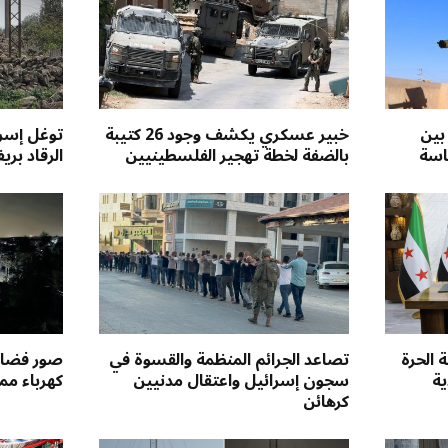
 بين
خبير عسكري يكشف وجود 26 كتيبة
توغل إسرا
اسة
بالضفة لخطة تهجير الفلسطينيين
الرقاد بري
 الحرة
تصاعد الجرائم المنظمة والقسوة في
صور فضائي
ية
سجون إسرائيل واعتقال مدنيين
كهرباء مم
كرهائن