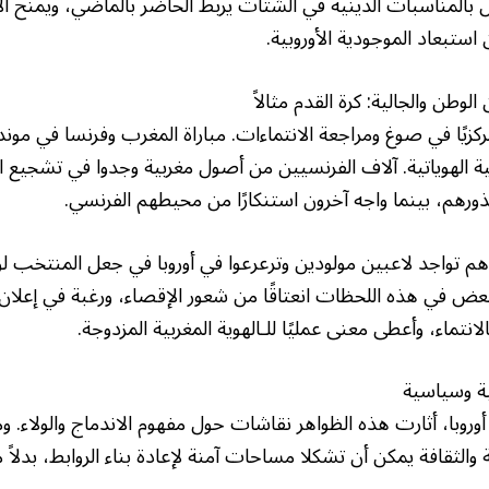
فال بالمناسبات الدينية في الشتات يربط الحاضر بالماضي، ويمنح الأ
استبعاد الموجودية الأوروبية.
وطن والجالية: كرة القدم مثالاً
واجية الهوياتية. آلاف الفرنسيين من أصول مغربية وجدوا في تشجيع 
ذورهم، بينما واجه آخرون استنكارًا من محيطهم الفرنسي.
م تواجد لاعبين مولودين وترعرعوا في أوروبا في جعل المنتخب لو
لبعض في هذه اللحظات انعتاقًا من شعور الإقصاء، ورغبة في إعلان
لانتماء، وأعطى معنى عمليًا للـالهوية المغربية المزدوجة.
ة وسياسية
روبا، أثارت هذه الظواهر نقاشات حول مفهوم الاندماج والولاء. و
ة والثقافة يمكن أن تشكلا مساحات آمنة لإعادة بناء الروابط، بدلا