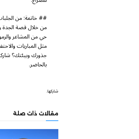
للصراع.
## خاتمة: من الجلباب
من خلال قصة الجدة وا
حي من المشاعر والرموز
مثل المباريات والاحتفا
جذورك وبيئتك؟ شاركنا 
بالحاضر.
شاركها.
مقالات ذات صلة