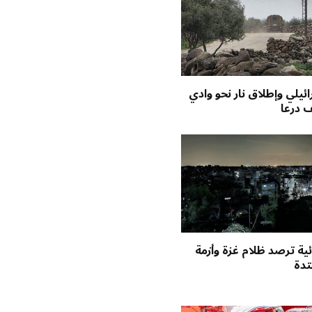
ئيلي وإطلاق نار نحو وادي
ف درعا
ة ترصد ظلام غزة وأزمة
تدة