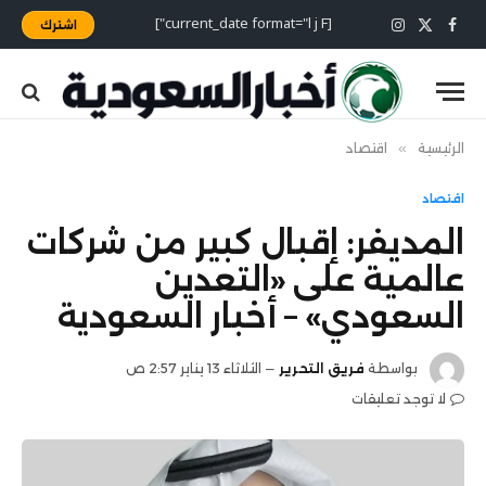
[current_date format="l j F"]
اشترك
X
فيسبوك
الانستغرام
(Twitter)
الرئيسية
»
اقتصاد
اقتصاد
المديفر: إقبال كبير من شركات
عالمية على «التعدين
السعودي» – أخبار السعودية
بواسطة
فريق التحرير
الثلاثاء 13 يناير 2:57 ص
لا توجد تعليقات