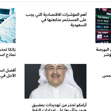
أهم المؤشرات الاقتصادية التي يجب
على المستثمر متابعتها في
السعودية
 البورصة
زاتكا تحذ
ؤشر
نماذج استق
أفضل است
لخمس
الأجل في
أرامكو تحذر من تهديدات بمضيق
هرمز وتأثيرها على إمدادات النفط