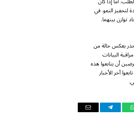
طلب. أما إذا كان
لتحفيز النمو. في
 توازن بينهما.
202 هو قرار حذر يعكس حالة من
اقبة البيانات
رضين أن يتابعوا هذه
بعوا آخر الأخبار
ي.
واتساب
تيلقرام
البريد
الإلكتروني