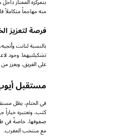
بتمركزه الممتاز داخل
منه مهاجماً متكاملاً ق
فرصة لتعزيز الخب
بالنسبة لنانت وأنجي
تشكيلتيهما. وجود لاع
على الفريق، ويعزز من 
مستقبل أيوب 
في الختام، يظل مست
كثب، وتعتبره خياراً جيد
صفوفها، خاصةً في ظل ر
مع منتخب المغرب.