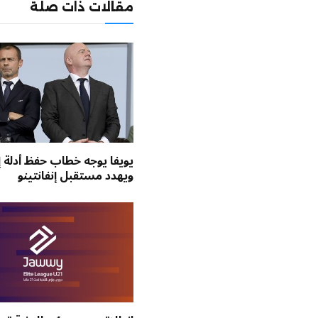
مقالات ذات صلة
يويفا يوجه خطاب حفظ أدلة إ
ويهدد مستقبل إنفانتينو