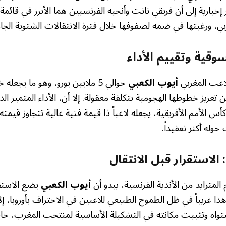
خبارية إلى أن فريقي نانت وأنجيه الفرنسيين هما الأبرز في قائمة 
ربي، ورغبتها في ضمه لصفوفها خلال فترة الانتقالات الشتوية الجار
وقية وتقييم الأداء
لاعب المغربي
أيوب الكعبي
حوالي 5 ملايين يورو، وهو ما يجعله خ
 تعزيز خطوطها الهجومية بتكلفة معقولة. ‏إلا أن، الأداء المتميز ا
أس الأمم الأفريقية، يجعله لاعباً ذا قيمة فنية عالية تتجاوز قيمته
وله أكثر تعقيداً.
الاستقرار قبل الانتقال
المتزايد من الأندية الفرنسية، يبدو أن
أيوب الكعبي
يضع الاستق
دو هذا غريباً في ظل الطموح الطبيعي للاعبين في الاحتراف بأوروبا، إ
واه وتثبيت مكانته في التشكيلة الأساسية لمنتخب المغرب، خا