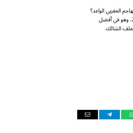
اجم المغربي الواعد؟
أم أن الكعبي سيواصل مسيرته مع أولمبياكوس، ويستعد للمشاركة في كأس العالم 2026، وهو في أفضل
الملف الشائك.
واتساب
تيلقرام
البريد
الإلكتروني