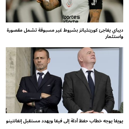
ديباي يفاجئ كورينثيانز بشروط غير مسبوقة تشمل مقصورة
واستثمار
يويفا يوجه خطاب حفظ أدلة إلى فيفا ويهدد مستقبل إنفانتينو