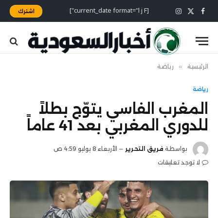
[current_date format="l j F"]
اشترك
X
فيسبوك
الانستغرام
(Twitter)
الرئيسية
»
رياضة
رياضة
المغرب الفاسي يتوّج بطلاً
للدوري المغربي بعد 41 عاماً
بواسطة
فريق التحرير
الأربعاء 8 يوليو 4:59 ص
لا توجد تعليقات