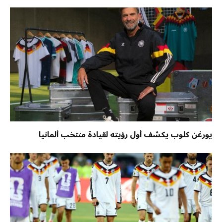
يورغن كلوب يكشف أول رؤيته لقيادة منتخب ألمانيا