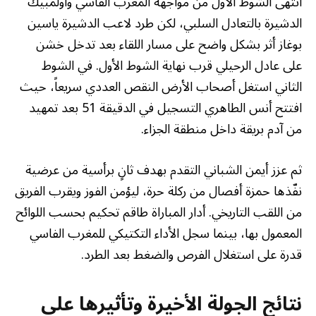
انتهى الشوط الأول من مواجهة المغرب الفاسي وأولمبيك
الدشيرة بالتعادل السلبي، لكن طرد لاعب الدشيرة ياسين
بوغاز أثر بشكل واضح على مسار اللقاء بعد تدخل خشن
على عادل الرحيلي قرب نهاية الشوط الأول. في الشوط
الثاني استغل أصحاب الأرض النقص العددي سريعاً، حيث
افتتح أنس الطاهري التسجيل في الدقيقة 51 بعد تمهيد
من آدم بريقة داخل منطقة الجزاء.
ثم عزز أيمن الشباني التقدم بهدف ثانٍ برأسية من عرضية
نفّذها حمزة أفصال من ركلة حرة، ليؤمن الفوز ويقرب الفريق
من اللقب التاريخي. أدار المباراة طاقم تحكيم بحسب اللوائح
المعمول بها، بينما سجل الأداء التكتيكي للمغرب الفاسي
قدرة على استغلال الفرص والضغط بعد الطرد.
نتائج الجولة الأخيرة وتأثيرها على