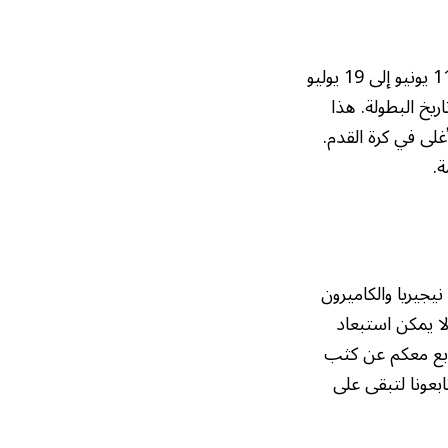
ستقام نهائيات كأس العالم 2026 في الولايات المتحدة وكندا والمكسيك في الفترة من 11 يونيو إلى 19 يوليو
بًا للمرة الأولى في تاريخ البطولة. هذا
لى في كرة القدم.
ة.
يجيريا والكاميرون
لا يمكن استبعاد
نتابع معكم عن كثب
بعونا لتبقى على