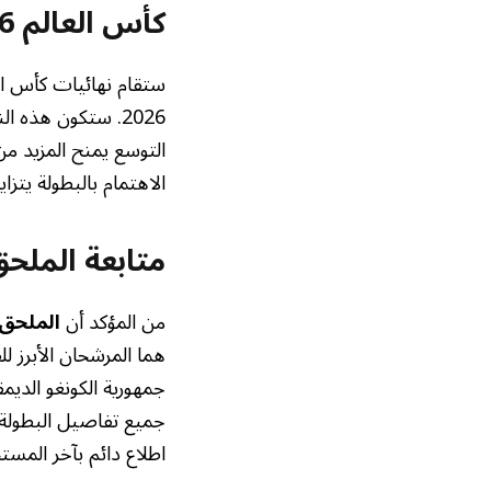
كأس العالم 2026: نسخة تاريخية بمشاركة 48 منتخبًا
التوسع يمنح المزيد من
الاهتمام بالبطولة يتز
متابعة
الملحق
من المؤكد أن
الملحق 
هما المرشحان الأبرز لل
جمهورية الكونغو الديمق
جميع تفاصيل البطولة، 
اطلاع دائم بآخر المستج