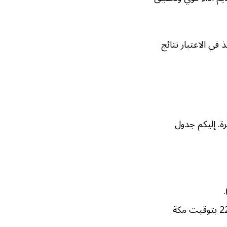
نيف الفيفا الصادر في 17 أكتوبر 2025، والذي أخذ في الاعتبار نتائج
ة. إليكم جدول
الخميس 13 نوفمبر 2025: الكاميرون ضد جمهورية الكونغو الديمقراطية (22:00 بتوقيت مكة