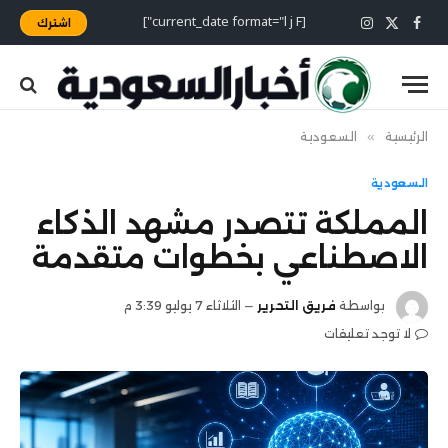
[current_date format="l j F"]
اشترك
X
فيسبوك
الانستغرام
(Twitter)
الرئيسية
»
السعودية
السعودية
المملكة تتصدر مشهد الذكاء
الاصطناعي بخطوات متقدمة
بواسطة
فريق التحرير
الثلاثاء 7 يوليو 3:39 م
لا توجد تعليقات