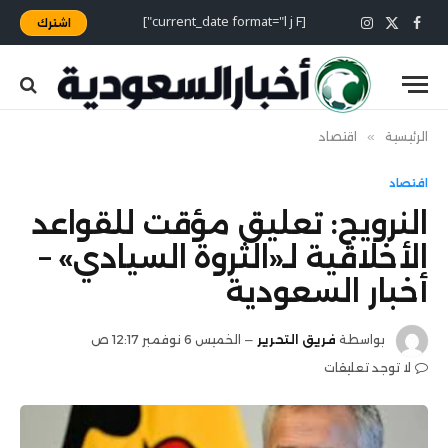
[current_date format="l j F"]
اشترك
X
فيسبوك
الانستغرام
(Twitter)
الرئيسية
»
اقتصاد
اقتصاد
النرويج: تعليق مؤقت للقواعد
الأخلاقية لـ«الثروة السيادي» –
أخبار السعودية
بواسطة
فريق التحرير
الخميس 6 نوفمبر 12:17 ص
لا توجد تعليقات