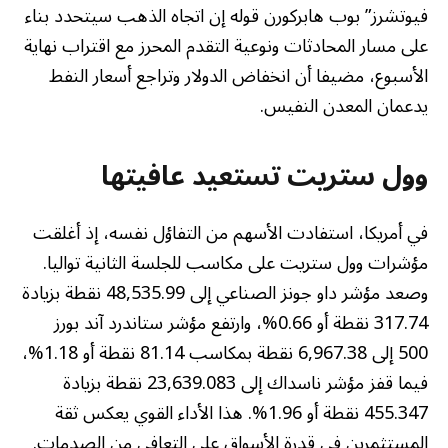
فيوتشرز” بوب هابركورن قوله إن اتجاه الذهب سيتحدد بناء
على مسار المحادثات ونوعية التقدم المحرز مع اقتراب نهاية
الأسبوع، مضيفا أن انخفاض الدولار وتراجع أسعار النفط
يدعمان المعدن النفيس.
وول ستريت تستعيد عافيتها
في أمريكا، استفادت الأسهم من التفاؤل نفسه، إذ أغلقت
مؤشرات وول ستريت على مكاسب للجلسة الثانية تواليا.
وصعد مؤشر داو جونز الصناعي إلى 48,535.99 نقطة بزيادة
317.74 نقطة أو 0.66%، وارتفع مؤشر ستاندرد آند بورز
500 إلى 6,967.38 نقطة بمكاسب 81.14 نقطة أو 1.18%،
فيما قفز مؤشر ناسداك إلى 23,639.083 نقطة بزيادة
455.347 نقطة أو 1.96%. هذا الأداء القوي يعكس ثقة
المستثمرين في قدرة الأسواق على التعافي من الصدمات.