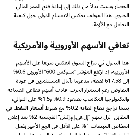
الحصار ودعت بدلاً من ذلك إلى إعادة فتح الممر المائي
الحيوي. هذا الموقف يعكس الانقسام الدولي حول كيفية
التعامل مع الأزمة.
تعافي الأسهم الأوروبية والأمريكية
هذا التحول في مزاج السوق انعكس سريعا على الأسهم
الأوروبية، إذ ارتفع المؤشر “ستوكس 600” الأوروبي 0.6%
إلى 617.58 نقطة، مدعوما بآمال المستثمرين في عودة
التفاوض رغم استمرار الحرب. قادت أسهم قطاعي الصناعة
والتكنولوجيا المكاسب بصعود 0.9% و1.5% على التوالي،
بينما تراجع قطاع الطاقة 0.2% مع هبوط
أسعار النفط
. في
المقابل، نزل سهم “إل.في.إم.إتش” الفرنسية 2% بعد إعلان
انخفاض المبيعات 1% على الأقل في الربع الأخير بفعل
تراجع الإنفاق في منطقة الخليج نتيجة الحرب على إيران.