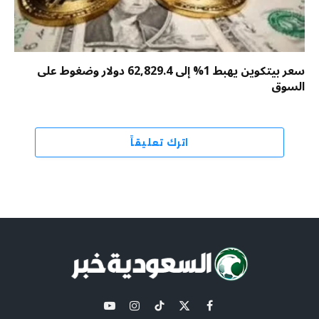
سعر بيتكوين يهبط 1% إلى 62,829.4 دولار وضغوط على
السوق
اترك تعليقاً
X
فيسبوك
تيكتوك
الانستغرام
يوتيوب