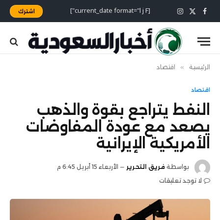
[current_date format="l j F"]
اشترك
X
فيسبوك
الانستغرام
(Twitter)
الرئيسية
»
اقتصاد
اقتصاد
النفط يتراجع بقوة والذهب
يصعد مع عودة المفاوضات
الأمريكية الإيرانية
بواسطة
فريق التحرير
الأربعاء 15 أبريل 6:45 م
لا توجد تعليقات