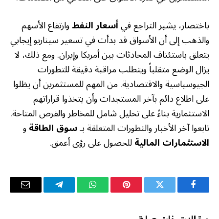
باختصار، يشير التراجع في
أسعار النفط
وارتفاع الأسهم
والذهب إلى أن الأسواق قد بدأت في تسعير سيناريو إيجابي
يتعلق باستئناف المحادثات بين أمريكا وإيران. ومع ذلك، لا
يزال الوضع متقلباً ويتطلب مراقبة دقيقة للتطورات
الجيوسياسية والاقتصادية. من المهم للمستثمرين أن يظلوا
على اطلاع دائم بآخر المستجدات وأن يتخذوا قراراتهم
الاستثمارية بناءً على تحليل شامل للمخاطر والفرص المتاحة.
تابعوا آخر الأخبار والتطورات المتعلقة بـ
سوق الطاقة
و
الاستثمارات المالية
للحصول على رؤى أعمق.
فيسبوك
تويتر
بينتيريست
واتساب
تيلقرام
البريد
الإلكترو