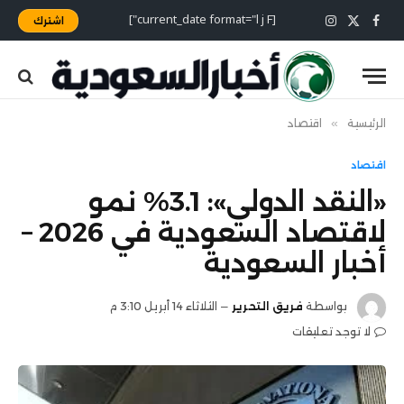
[current_date format="l j F"]
اشترك
X
فيسبوك
الانستغرام
(Twitter)
الرئيسية
»
اقتصاد
اقتصاد
«النقد الدولي»: 3.1% نمو
لاقتصاد السعودية في 2026 –
أخبار السعودية
بواسطة
فريق التحرير
الثلاثاء 14 أبريل 3:10 م
لا توجد تعليقات