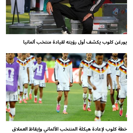
يورغن كلوب يكشف أول رؤيته لقيادة منتخب ألمانيا
خطة كلوب لإعادة هيكلة المنتخب الألماني وإيقاظ العملاق