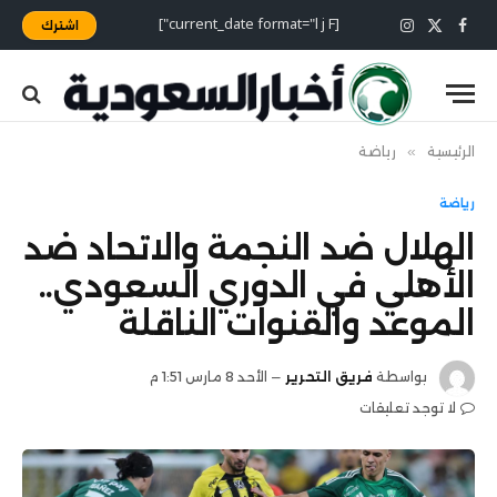
[current_date format="l j F"]
اشترك
X
فيسبوك
الانستغرام
(Twitter)
الرئيسية
»
رياضة
رياضة
الهلال ضد النجمة والاتحاد ضد
الأهلي في الدوري السعودي..
الموعد والقنوات الناقلة
بواسطة
فريق التحرير
الأحد 8 مارس 1:51 م
لا توجد تعليقات