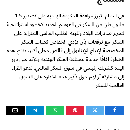
في الختام، تبرز موافقة الحكومة الهندية على تصدير 1.5
مليون طن من السكر في الموسم الجديد كخطوة استراتيجية
لتعزيز صادرات البلاد وتلبية الطلب العالمي المتزايد على
السكر. مع توقعات بأن يؤدي انخفاض كميات السكر
المخصصة لإنتاج الإيثانول إلى فائض محلي أكبر، تفتح هذه
الخطوة آفاقًا جديدة لصناعة السكر الهندية وتؤكد على دور
الهند كشريك رئيسي في سوق السكر العالمي. ندعو القراء
إلى مشاركة آرائهم حول تأثير هذه الخطوة على السوق
العالمية للسكر.
فيسبوك
تويتر
بينتيريست
واتساب
تيلقرام
البريد
الإلكترو