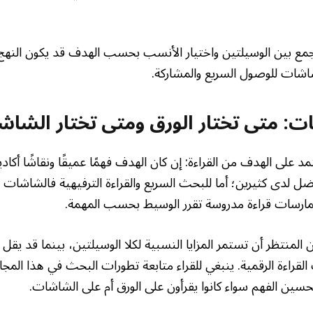
الجمع بين الوسيلتين واختيار الأنسب بحسب الهدف قد يكون النهج 
شاشات للوصول السريع والمشاركة.
ت: متى تختار الورق ومتى تختار الشاش
د على الهدف من القراءة: إن كان الهدف فهمًا عميقًا ونقاشًا أكاديم
فضل لدى كثيرين؛ أما للبحث السريع والقراءة الترفيهية فالشاشات ف
مارسات قراءة مدروسة تقرر الوسيط بحسب المهمة.
المنتظر أن تستمر المزايا النسبية لكلا الوسيلتين، بينما قد يقل 
قراءة الرقمية. ينبغي للقراء متابعة تطورات البحث في هذا المج
سين الفهم سواء كانوا يقرأون على الورق أم على الشاشات.