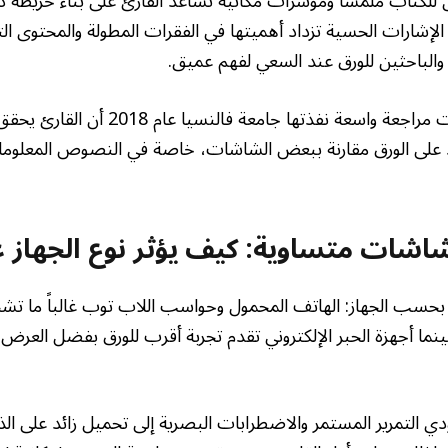
ن للكتاب ملمساً ومؤشرات مكانية تساعد القارئ على بناء خريطة 
لإشارات الحسية تزداد أهميتها في الفقرات المطولة والمحتوى ال
لباحثين للورق عند السعي لفهم عميق.
علاوة على ذلك، أظهرت مراجعة واسعة نفذتها جامع
د على الورق مقارنة ببعض الشاشات، خاصة في النصوص المعلومات
شات متساوية: كيف يؤثر نوع الجهاز ع
ف بحسب الجهاز: الهاتف المحمول وحواسب اللاب توب غالباً ما ت
بينما أجهزة الحبر الإلكتروني تقدم تجربة أقرب للورق بفضل العرض
ي التمرير المستمر والاضطرابات البصرية إلى تحميل زائد على الذاك