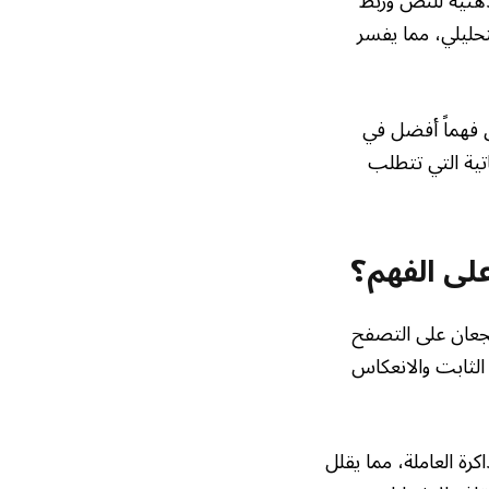
ذهنية للنص وربط
تحليلي، مما يفسر
ة فالنسيا عام 2018 أن القارئ يحقق فهماً أفضل في
ية التي تتطلب
لى الفهم؟
شجعان على التصفح
 الثابت والانعكاس
رة العاملة، مما يقلل