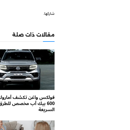
شاركها.
مقالات ذات صلة
فولكس واغن تكشف أماروك 
600 بيك أب مخصص للطرق
السريعة