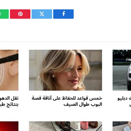
فيسبوك
تويتر
بينتيريست
دبليو
خمس قواعد للحفاظ على أناقة قصة
نقل الدهون
البوب طوال الصيف
بنتائج طب