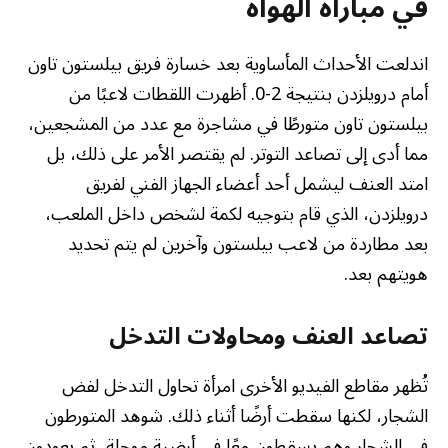
في مباراة الهواة
اندلعت الأحداث المأساوية بعد خسارة فريق بيلستون تاون
أمام درويلزدن بنتيجة 2-0. أظهرت اللقطات لاعبًا من
بيلستون تاون متورطًا في مشاجرة مع عدد من المشجعين،
مما أدى إلى تصاعد التوتر. لم يقتصر الأمر على ذلك، بل
امتد العنف ليشمل أحد أعضاء الجهاز الفني لفريق
درويلزدن، الذي قام بتوجيه لكمة لشخص داخل الملعب،
بعد مطاردة من لاعب بيلستون وآخرين لم يتم تحديد
هويتهم بعد.
تصاعد العنف ومحاولات التدخل
تُظهر مقاطع الفيديو الأخرى امرأة تحاول التدخل لفض
الشجار، لكنها سقطت أرضًا أثناء ذلك. شوهد المتورطون
في الشجار وهم يسقطون معًا في أرضية موحلة، ثم يعودون