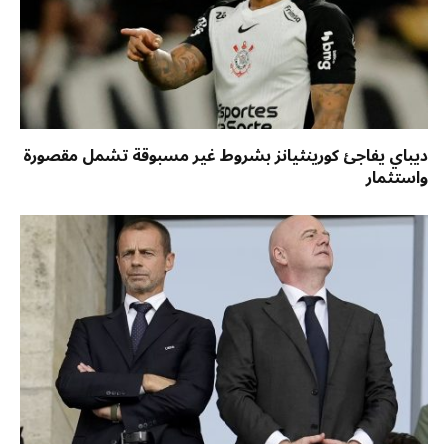
ديباي يفاجئ كورينثيانز بشروط غير مسبوقة تشمل مقصورة
واستثمار