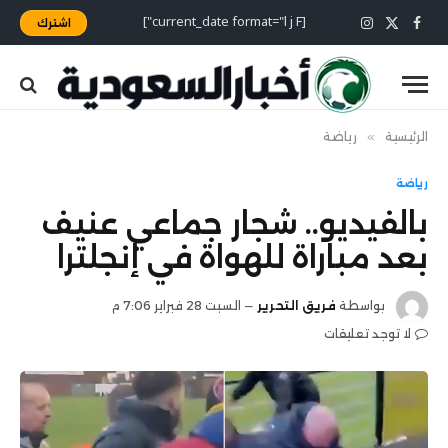
[current_date format="l j F"]
اشترك
X
فيسبوك
الانستغرام
(Twitter)
الرئيسية
»
رياضة
رياضة
بالفيديو.. شجار جماعي عنيف
بعد مباراة للهواة في إنجلترا
بواسطة
فريق التحرير
السبت 28 فبراير 7:06 م
لا توجد تعليقات