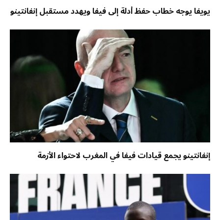
يويفا يوجه خطاب حفظ أدلة إلى فيفا ويهدد مستقبل إنفانتينو
إنفانتينو يجمع قيادات فيفا في المغرب لاحتواء الأزمة