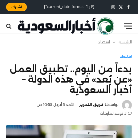
[current_date format="l j F"]
اشترك
X
فيسبوك
الانستغرام
(Twitter)
الرئيسية
»
اقتصاد
اقتصاد
بدءاً من اليوم.. تطبيق العمل
«عن بُعد» في هذه الدولة –
أخبار السعودية
بواسطة
فريق التحرير
الأحد 5 أبريل 10:55 ص
لا توجد تعليقات