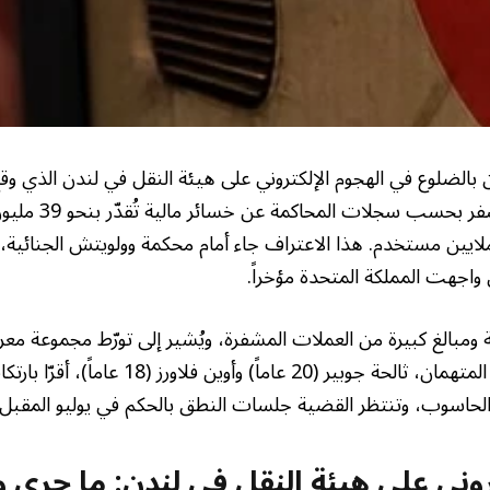
و3 سبتمبر 2024، وأسفر 
لايين مستخدم. هذا الاعتراف جاء أمام محكمة وولويتش الجنائية، 
ي واجهت المملكة المتحدة مؤخراً.
ومبالغ كبيرة من العملات المشفرة، ويُشير إلى تورّط مجموعة معر
Scattered Spider. المتهمان، ثالحة جوبير (20 عاماً)
الحاسوب، وتنتظر القضية جلسات النطق بالحكم في يوليو المقبل.
روني على هيئة النقل في لندن: ما جرى 