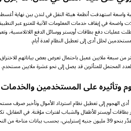
ة واسعة استهدفت أنظمة هيئة النقل في لندن بين نهاية أغسط
يلات واضحة في إيقاف خدمات المعلومات الآنية للمترو عبر التطبي
طلت عمليات دفع بطاقات أويستر ووسائل الدفع اللاتلامسية، و
ستخدمين لخلل أدى إلى تعطيل النظام لعدة أيام.
ثر من سبعة ملايين عميل باحتمال تعرض بعض بياناتهم للاختراق، 
العدد المحتمل للمتأثرين قد يصل إلى نحو عشرة ملايين مستخدم.
م وتأثيره على المستخدمين والخدمات
، أدى الهجوم إلى تعطيل نظام استرداد الأموال وتأخير صرف مس
بطاقات أويستر للأطفال والشباب لفترات مؤقتة. في المقابل، تك
مباشرة وغير مباشرة تُقدّر بنحو 39 مليون جنيه إسترليني، بحسب بيانات متاحة 