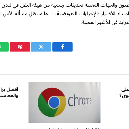
نون والجهات المعنية تحديثات رسمية من هيئة النقل في لندن وال
متداد الأضرار والإجراءات التعويضية، بينما ستظل مسألة الأمن ا
زايد في الأشهر المقبلة.
فيسبوك
تويتر
بينتيريست
على
أفضل برام
توى؟
والمحاسبة