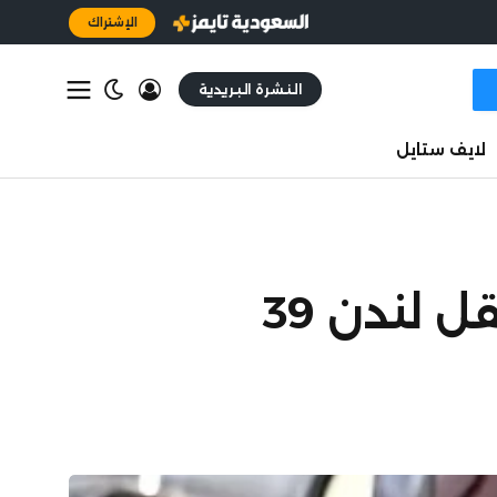
الإشتراك
النشرة البريدية
لايف ستايل
بريطانيان يعترفان بهجوم إلكتروني على هيئة نقل لندن 39