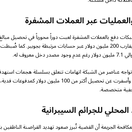
والعمليات عبر العملات المشفرة
بكات دفع بالعملات المشفرة لعبت دوراً محورياً في تحصيل مبالغ
السجلات إلى مرور ما يقارب 200 مليون دولار عبر حسابات مرتبطة بجوبير. ك
خل معروف له.
، تواجه عناصر من الشبكة اتهامات تتعلق بسلسلة هجمات است
المؤسسات الأميركية، وأسفرت عن تحصيل أكثر من 100 مليون د
صحفية متخصصة.
 المحلي للجرائم السيبرانية
لمكافحة الجريمة أن القضية تُبرز صعود تهديد القراصنة الناطقين با