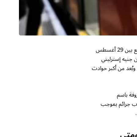
اعترف شابان بريطانيان بالضلوع في الهجوم الإلكتروني على هيئة النقل في لندن الذي وقع بين 29 أغسطس
بحسب سجلات المحاكمة عن خسائر مالية تُقدّر بنحو 39 مليون جنيه إسترليني
ويُعد من أكبر حوادث
وفة باسم
 وأوين فلاورز (18 عاماً)، أقرّا بارتكاب جرائم بموجب
ومتى