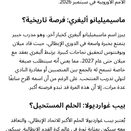
الأمم الأوروبية في سبتمبر 2026.
ماسيميليانو أليغري: فرصة تاريخية؟
يبرز اسم ماسيميليانو أليغري كخيار آخر، وهو مدرب خبير
يتمتع بخبرة واسعة في الدوري الإيطالي، حيث قاد ميلان
ويوفنتوس لتحقيق نجاحات كبيرة. يرتبط أليغري بعقد مع
ميلان حتى عام 2027، مما يعني أنه سيتطلب صيغة
خاصة تسمح له بالجمع بين المنصبين أو مغادرة النادي
لتولي تدريب المنتخب. على الرغم من أن اسمه طُرح سابقًا
عدة مرات، إلا أن هذه المرة قد تبدو فرصته أكبر.
بيب غوارديولا: الحلم المستحيل؟
يُعتبر بيب غوارديولا الحلم الأكبر للاتحاد الإيطالي، والتعاقد
معه سيكون بمثابة ثورة في عالم كرة القدم الإيطالية. سيكون