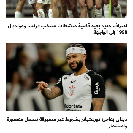
اعتراف جديد يعيد قضية منشطات منتخب فرنسا ومونديال
1998 إلى الواجهة
ديباي يفاجئ كورينثيانز بشروط غير مسبوقة تشمل مقصورة
واستثمار