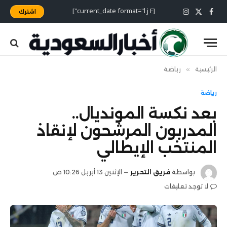
[current_date format="l j F"]
اشترك
X
فيسبوك
الانستغرام
(Twitter)
الرئيسية
»
رياضة
رياضة
بعد نكسة المونديال..
المدربون المرشحون لإنقاذ
المنتخب الإيطالي
بواسطة
فريق التحرير
الإثنين 13 أبريل 10:26 ص
لا توجد تعليقات