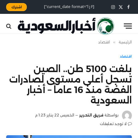
[current_date format="l j F"]
اشترك
X
فيسبوك
الانستغرام
(Twitter)
الرئيسية
»
اقتصاد
اقتصاد
بلغت 5100 طن.. الصين
تسجل أعلى مستوى لصادرات
الفضة منذ 16 عاماً – أخبار
السعودية
بواسطة
فريق التحرير
الخميس 22 يناير 1:23 م
لا توجد تعليقات