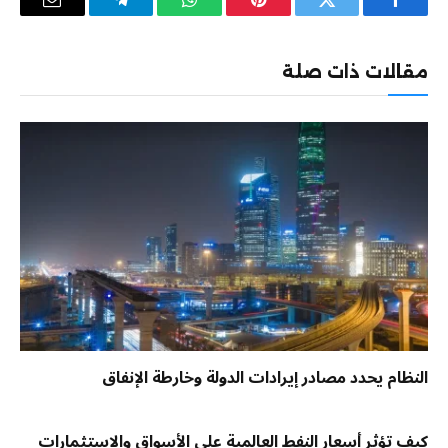
فيسبوك
تويتر
بينتيريست
واتساب
تيلقرام
البريد
الإلكترو
مقالات ذات صلة
النظام يحدد مصادر إيرادات الدولة وخارطة الإنفاق
كيف تؤثر أسعار النفط العالمية على الأسواق والاستثمارات