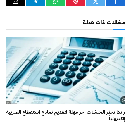
فيسبوك
تويتر
بينتيريست
واتساب
تيلقرام
البريد
الإلكترو
مقالات ذات صلة
زاتكا تحذر المنشآت آخر مهلة لتقديم نماذج استقطاع الضريبة
إلكترونياً