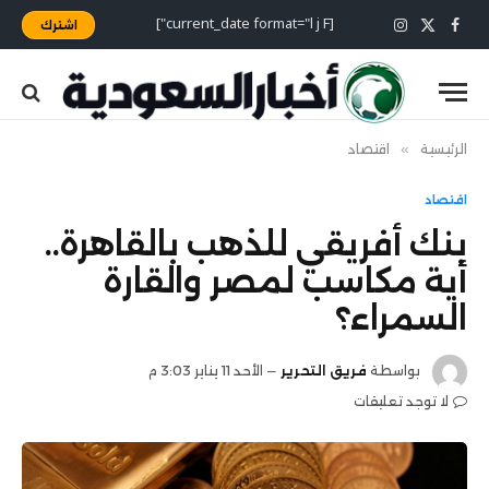
[current_date format="l j F"]
اشترك
X
فيسبوك
الانستغرام
(Twitter)
الرئيسية
»
اقتصاد
اقتصاد
بنك أفريقي للذهب بالقاهرة..
أية مكاسب لمصر والقارة
السمراء؟
بواسطة
فريق التحرير
الأحد 11 يناير 3:03 م
لا توجد تعليقات