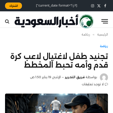
[current_date format="l j F"]
اشترك
X
فيسبوك
الانستغرام
(Twitter)
الرئيسية
»
رياضة
رياضة
تجنيد طفل لاغتيال لاعب كرة
قدم وأمه تحبط المخطط
بواسطة
فريق التحرير
الإثنين 19 يناير 1:50 ص
لا توجد تعليقات