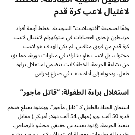
لاغتيال لاعب كرة قدم
وفقًا لصحيفة “أفتونبلادت” السويدية، خطط أربعة أفراد
مرتبطون بإحدى العصابات في ستوكهولم لاغتيال لاعب
كرة قدم من فريق منافس. لم يكن الهدف هو لاعب
محترف، بل لاعب هاوٍ يشارك في مباريات دورية، مما يزيد
من بشاعة الجريمة. الخطة كانت تتضمن استغلال براءة
طفل، وتحويله إلى أداة عنف في صراع إجرامي.
استغلال براءة الطفولة: “قاتل مأجور”
استعان الجناة بالطفل كـ “قاتل مأجور”، ووعدوه بمبلغ ضخم
قدره 50 ألف يورو (حوالي 54 ألف دولار أمريكي) مقابل
تنفيذ الجريمة. زوّدوه بمسدس حقيقي محشو بالرصاص،
وقدموا له تعليمات مفصلة لاستهداف لاعب محدد يرتدي