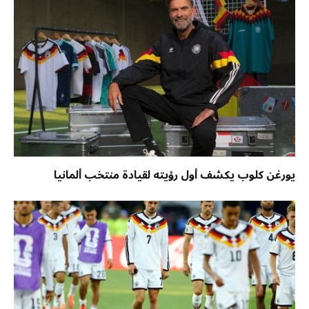
يورغن كلوب يكشف أول رؤيته لقيادة منتخب ألمانيا