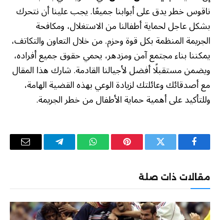
ناقوس خطر يدق على أبوابنا جميعًا. يجب علينا أن نتحرك
بشكل عاجل لحماية أطفالنا من الاستغلال، ومكافحة
الجريمة المنظمة بكل قوة وحزم. من خلال التعاون والتكاتف،
يمكننا بناء مجتمع آمن ومزدهر، يحمي حقوق جميع أفراده،
ويضمن مستقبلًا أفضل لأجيالنا القادمة. شارك هذا المقال
مع أصدقائك وعائلتك لزيادة الوعي بهذه القضية الهامة،
وللتأكيد على أهمية حماية الأطفال من خطر الجريمة.
فيسبوك
تويتر
بينتيريست
واتساب
تيلقرام
البريد
الإلكترو
مقالات ذات صلة