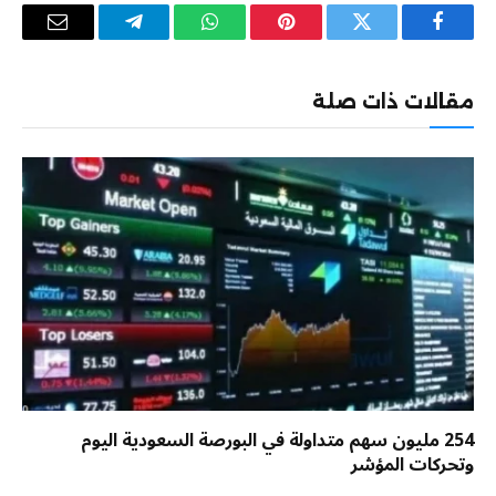
فيسبوك
تويتر
بينتيريست
واتساب
تيلقرام
البريد
الإلكترو
مقالات ذات صلة
254 مليون سهم متداولة في البورصة السعودية اليوم
وتحركات المؤشر