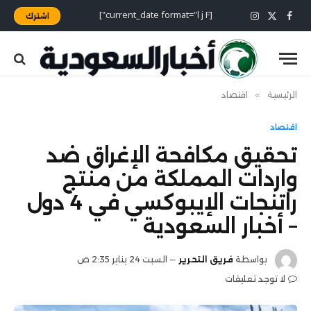
[current_date format="l j F"]
اشترك
X
فيسبوك
الانستغرام
(Twitter)
الرئيسية
»
اقتصاد
اقتصاد
تحقيق مكافحة الإغراق ضد
واردات المملكة من منتج
راتنجات الإيبوكسي في 4 دول
– أخبار السعودية
بواسطة
فريق التحرير
السبت 24 يناير 2:35 ص
لا توجد تعليقات