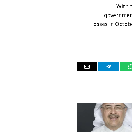
With 
government
losses in Octob
واتساب
تيلقرام
البريد
الإلكتروني