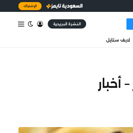
الإشتراك
النشرة البريدية
لايف ستايل
وقية عند 4,001 دولار – أخبار