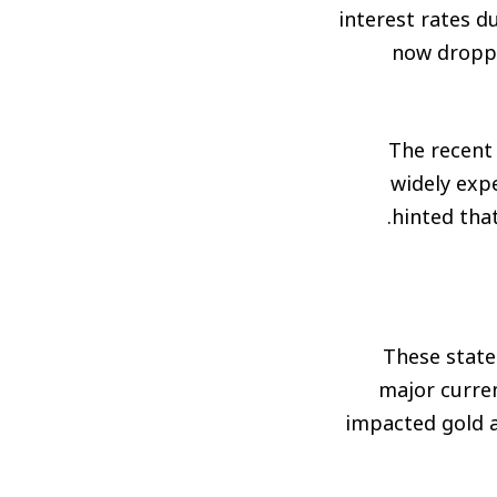
interest rates 
now droppe
The recent 
widely exp
hinted that
These statem
major curren
impacted gold a