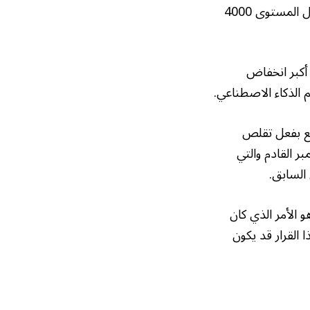
استقرت تداولات الذهب خلال الأسبوع الماضي وسيطر التذبذب بين صعود وهبوط حول المستوى 4000
أكبر انخفاض
جع بفعل تقلص
ر القادم والتي
 الفائدة بمقدار 25 نقطة أساس، وهو الأمر الذي كان
القرار قد يكون