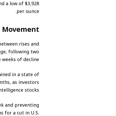
nd a low of $3,928
per ounce.
t Movement
 between rises and
nge, following two
 weeks of decline.
ned in a state of
nths, as investors
ntelligence stocks.
ek and preventing
 for a cut in U.S.