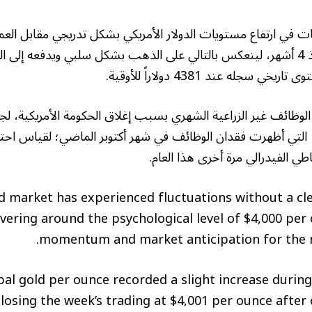
في ارتفاع مستويات الدولار الأمريكي بشكل تدريجي مقابل الع
إلى أعلى مستوياته منذ 4 أشهر، لينعكس بالتالي على الذهب بشكل سلبي ويدفعه إ
سجله عند 4381 دولاراً للأوقية.
الوظائف غير الزراعية الشهري بسبب إغلاق الحكومة الأمريكية، لجأ 
 التي أظهرت فقدان الوظائف في شهر أكتوبر الماضي؛ لقياس اح
طي الفيدرالي مرة أخرى هذا العام.
d market has experienced fluctuations without a cle
vering around the psychological level of $4,000 pe
momentum and market anticipation for the n
bal gold per ounce recorded a slight increase durin
closing the week’s trading at $4,001 per ounce afte