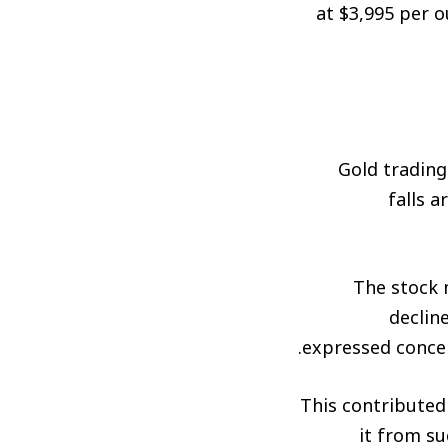
at $3,995 per o
Gold trading
falls 
The stock 
declin
expressed concern
This contributed
it from su