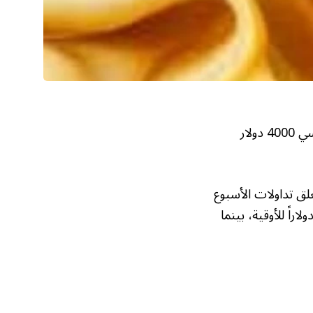
شهد الذهب العالمي تذبذباً بدون اتجاه واضح لتظل التداولات تحوم حول المستوى النفسي 4000 دولار
لعالمي ارتفاعاً طفيفاً خلال الأسبوع الماضي بأقل من 0.1% لتغلق تداولات الأسبوع
لمستوى 4,001 دولار للأوقية بعد أن افتتح تداولات الأسبوع عند المستوى 3,995 دولاراً للأوقية، بينما