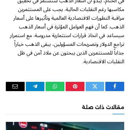
في الختام، يبدو أن أسعار الذهب ستستمر في تحقيق
مكاسبها رغم التقلبات الحالية. يجب على المستثمرين
مراقبة التطورات الاقتصادية العالمية وتأثيرها على أسعار
الذهب. كما أن فهم العوامل المؤثرة في أسعار الذهب
سيساعد في اتخاذ قرارات استثمارية مدروسة. مع استمرار
تراجع الدولار وتصريحات المسؤولين، يبقى الذهب خياراً
جذاباً للمستثمرين الذين يبحثون عن ملاذ آمن في ظل
التقلبات الاقتصادية.
فيسبوك
تويتر
بينتيريست
واتساب
تيلقرام
البريد
الإلكترو
مقالات ذات صلة