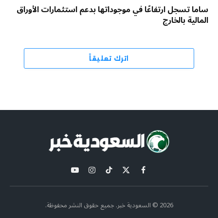
ساما تسجل ارتفاعًا في موجوداتها بدعم استثمارات الأوراق
المالية بالخارج
اترك تعليقاً
X
فيسبوك
تيكتوك
الانستغرام
يوتيوب
(Twitter)
2026 © السعودية خبر. جميع حقوق النشر محفوظة.