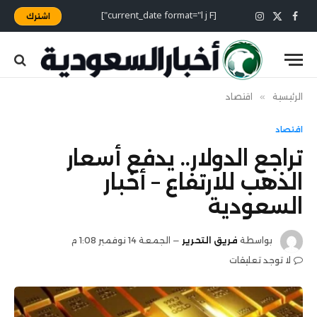
[current_date format="l j F"]
اشترك
X
فيسبوك
الانستغرام
(Twitter)
الرئيسية
»
اقتصاد
اقتصاد
تراجع الدولار.. يدفع أسعار
الذهب للارتفاع – أخبار
السعودية
بواسطة
فريق التحرير
الجمعة 14 نوفمبر 1:08 م
لا توجد تعليقات