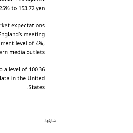
25% to 153.72 yen.
rket expectations
England’s meeting
rrent level of 4%,
rn media outlets.
 a level of 100.36
data in the United
States.
شاركها.