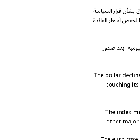
ع تباين توقعات الأسواق بشأن قرار السياسة
لترا اليوم، حيث يرى المستثمرون فرصة بنسبة 40% تقريبًا لخفض أسعار الفائدة
لى مستوى 100.36 خلال التداولات اليومية، بعد صدور
The dollar declin
touching its
The index me
other major c
The euro rose a