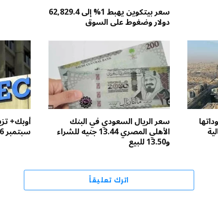
سعر بيتكوين يهبط 1% إلى 62,829.4
دولار وضغوط على السوق
داتها
سعر الريال السعودي في البنك
أوبك+ تزيد
لية
الأهلي المصري 13.44 جنيه للشراء
سبتمبر 2026
و13.50 للبيع
اترك تعليقاً