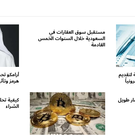
مستقبل سوق العقارات في
السعودية خلال السنوات الخمس
القادمة
 لتقديم
أرامكو ت
نياً
هرمز وتأث
ار طويل
كيفية تحل
الشراء