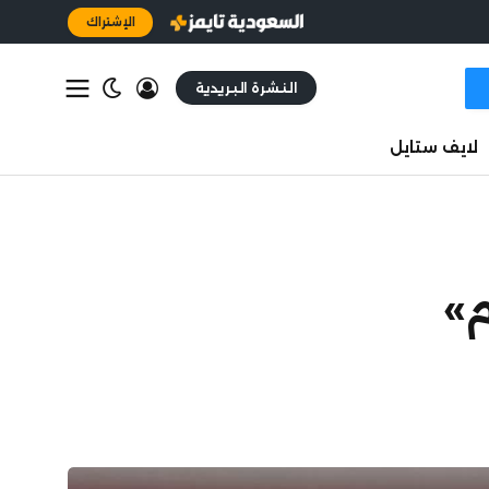
الإشتراك
النشرة البريدية
لايف ستايل
»