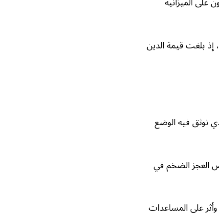
ن على الميزانية
لك أيضاً أسرع وتيرة تراكم لتريليون دولار من الديون خارج فترة جائحة «كوفيد-19»، إذ بلغت قيمة الدين
ية، الذي توثق فيه الوضع
يص العجز الضخم في
اديين وأثر على المساعدات