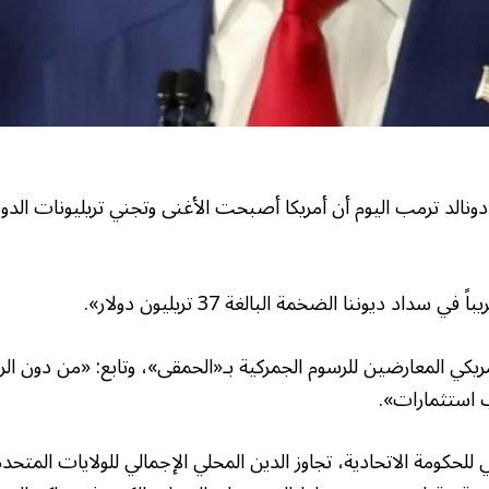
دونالد ترمب اليوم أن أمريكا أصبحت الأغنى وتجني تريليونات الد
سداد ديوننا الضخمة البالغة 37 تريليون دولار».
كي المعارضين للرسوم الجمركية بـ«الحمقى»، وتابع: «من دون الر
 استثمارات».