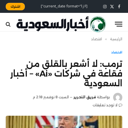
[current_date format="l j F"]
اشترك
X
فيسبوك
الانستغرام
(Twitter)
الرئيسية
»
اقتصاد
اقتصاد
ترمب: لا أشعر بالقلق من
فقاعة في شركات «Ai» – أخبار
السعودية
بواسطة
فريق التحرير
السبت 8 نوفمبر 2:18 م
لا توجد تعليقات