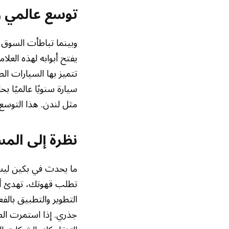
توسع عالمي وت
يفتح أبوابه لهذه العل
مثل لندن. هذا التوسع
نظرة إلى المس
ما يحدث في بكين ليس
تطلب قهوتك، تهدئ أع
التطوير والتطبيق بالف
جذري. إذا استمرت الصي