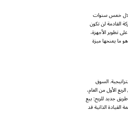
 استثمار ضخم يصل إلى 80 مليار يوان خلال خمس سنوات
كة القادمة لن تكون
لى تطوير الأجهزة،
و ما يمنحها ميزة
راتيجية. السوق
باطؤًا واضحًا، مع تراجع مبيعات سيارات الركاب بنسبة 17% في الربع الأول من العام،
يق جديد للربح: بيع
 القيادة الذاتية قد