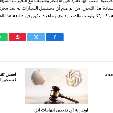
لصينية أثبتت أنها قادرة على الابتكار والتكيف مع التغيرات السري
يادة هذا التحول. من الواضح أن مستقبل السيارات لم يعد مجر
ذكاء وتكنولوجيا، والصين تسعى جاهدة لتكون في طليعة هذا ال
فيسبوك
تويتر
بينتيريست
مقارنة بين Windows وmacOS:
أفضل تقني
تستحق ال
أوبن إيه آي تدحض اتهامات أبل