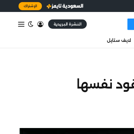
الإشتراك
النشرة البريدية
لايف ستايل
قود نفسها