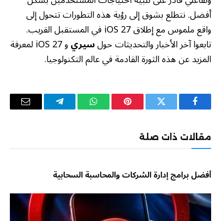
وتفاعلي قادر على تلبية احتياجات المستخدمين بشكل
أفضل. نتطلع بشوق إلى رؤية هذه التطورات تتحول إلى
واقع ملموس مع إطلاق iOS 27 في المستقبل القريب.
تابعوا آخر الأخبار والتحديثات حول
سيري
و iOS 27 لمعرفة
المزيد عن هذه الثورة القادمة في عالم التكنولوجيا.
فيسبوك
تويتر
بينتيريست
واتساب
تيلقرام
البريد
الإلكترو
مقالات ذات صلة
أفضل برامج إدارة الشركات والمحاسبة السحابية