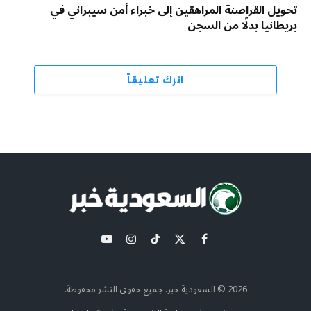
تحويل القراصنة المراهقين إلى خبراء أمن سيبراني في
بريطانيا بدلًا من السجن
اترك تعليقاً
X
فيسبوك
تيكتوك
الانستغرام
يوتيوب
(Twitter)
2026 © السعودية خبر. جميع حقوق النشر محفوظة.