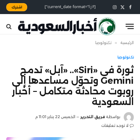
[current_date format="l j F"]
اشترك
X
فيسبوك
الانستغرام
(Twitter)
الرئيسية
»
تكنولوجيا
تكنولوجيا
ثورة في «Siri».. «آبل» تدمج
Gemini وتحوّل مساعدها إلى
روبوت محادثة متكامل – أخبار
السعودية
بواسطة
فريق التحرير
الخميس 22 يناير 11:01 م
لا توجد تعليقات