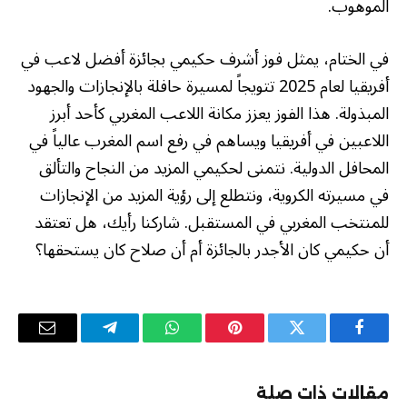
الموهوب.
في الختام، يمثل فوز أشرف حكيمي بجائزة أفضل لاعب في
أفريقيا لعام 2025 تتويجاً لمسيرة حافلة بالإنجازات والجهود
المبذولة. هذا الفوز يعزز مكانة اللاعب المغربي كأحد أبرز
اللاعبين في أفريقيا ويساهم في رفع اسم المغرب عالياً في
المحافل الدولية. نتمنى لحكيمي المزيد من النجاح والتألق
في مسيرته الكروية، ونتطلع إلى رؤية المزيد من الإنجازات
للمنتخب المغربي في المستقبل. شاركنا رأيك، هل تعتقد
أن حكيمي كان الأجدر بالجائزة أم أن صلاح كان يستحقها؟
فيسبوك
تويتر
بينتيريست
واتساب
تيلقرام
البريد
الإلكترو
مقالات ذات صلة