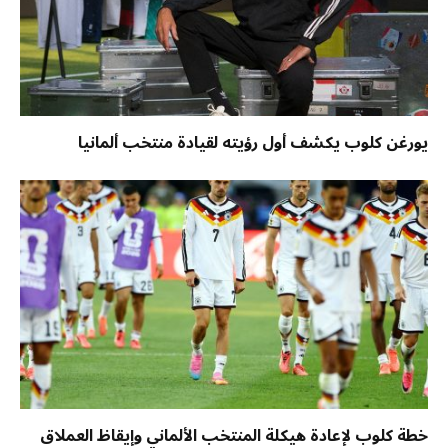
يورغن كلوب يكشف أول رؤيته لقيادة منتخب ألمانيا
خطة كلوب لإعادة هيكلة المنتخب الألماني وإيقاظ العملاق