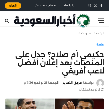
[current_date format="l j F"]
اشترك
X
فيسبوك
الانستغرام
(Twitter)
الرئيسية
»
رياضة
رياضة
حكيمي أم صلاح؟ جدل على
المنصات بعد إعلان أفضل
لاعب أفريقي
بواسطة
فريق التحرير
الجمعة 21 نوفمبر 7:36 م
لا توجد تعليقات