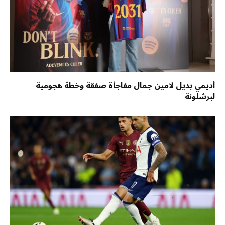
أديمي بديل لامين جمال مفاجأة صفقة وخطة هجومية
لبرشلونة